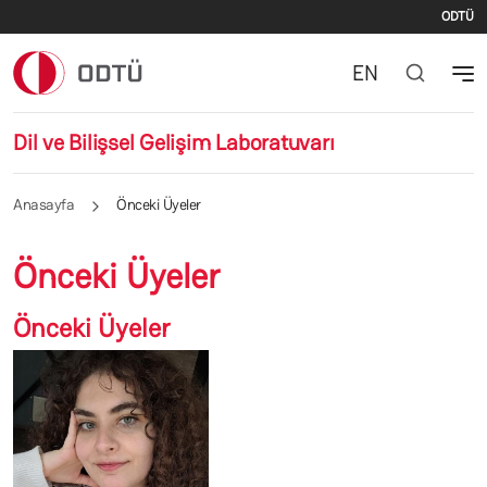
İki
Ana içeriğe atla
ODTÜ
EN
Dil ve Bilişsel Gelişim Laboratuvarı
Anasayfa
Önceki Üyeler
Önceki Üyeler
Önceki Üyeler